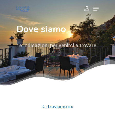
Skip
Menu
account
to
Close
main
Menu
Dove
siamo
content
Le indicazioni per venirci a trovare
Ci troviamo in: