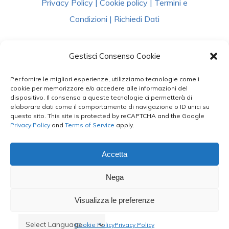
Privacy Policy
|
Cookie policy
|
Termini e
Condizioni
|
Richiedi Dati
facebook
instagram
whatsapp
phone
Gestisci Consenso Cookie
Per fornire le migliori esperienze, utilizziamo tecnologie come i
email
cookie per memorizzare e/o accedere alle informazioni del
dispositivo. Il consenso a queste tecnologie ci permetterà di
elaborare dati come il comportamento di navigazione o ID unici su
questo sito. This site is protected by reCAPTCHA and the Google
Privacy Policy
and
Terms of Service
apply.
Le Bontà del Capo ©
Styled by
salvorubino.it
Accetta
Nega
Visualizza le preferenze
Cookie Policy
Privacy Policy