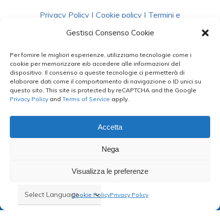
Privacy Policy
|
Cookie policy
|
Termini e
Condizioni
|
Richiedi Dati
Gestisci Consenso Cookie
Per fornire le migliori esperienze, utilizziamo tecnologie come i
facebook
instagram
whatsapp
phone
cookie per memorizzare e/o accedere alle informazioni del
dispositivo. Il consenso a queste tecnologie ci permetterà di
elaborare dati come il comportamento di navigazione o ID unici su
questo sito. This site is protected by reCAPTCHA and the Google
email
Privacy Policy
and
Terms of Service
apply.
Accetta
Le Bontà del Capo ©
Nega
Styled by
salvorubino.it
Visualizza le preferenze
Cookie Policy
Privacy Policy