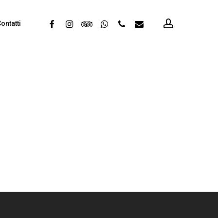
account
facebook
instagram
tripadvisor
whatsapp
phone
email
ontatti