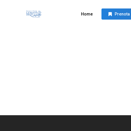
Skip
to
Home
Prenota
main
content