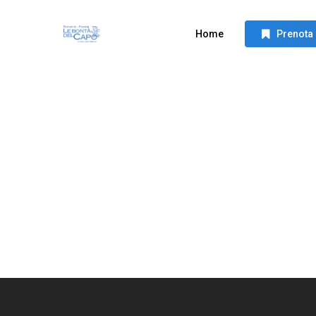
Skip
to
Home
Prenota
main
content