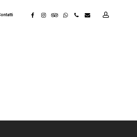
account
facebook
instagram
tripadvisor
whatsapp
phone
email
ontatti