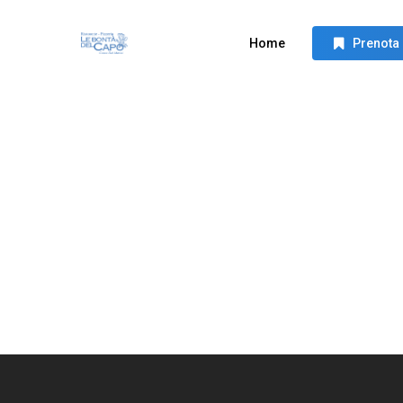
Skip
to
Home
Prenota
main
content