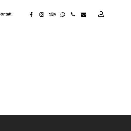
account
facebook
instagram
tripadvisor
whatsapp
phone
email
ontatti