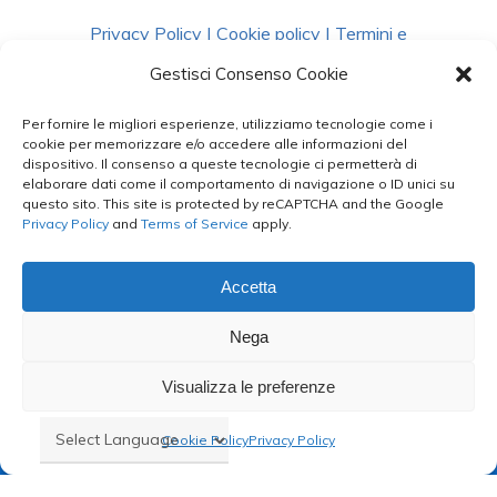
Privacy Policy
|
Cookie policy
|
Termini e
Condizioni
|
Richiedi Dati
Gestisci Consenso Cookie
Per fornire le migliori esperienze, utilizziamo tecnologie come i
facebook
instagram
whatsapp
phone
cookie per memorizzare e/o accedere alle informazioni del
dispositivo. Il consenso a queste tecnologie ci permetterà di
elaborare dati come il comportamento di navigazione o ID unici su
questo sito. This site is protected by reCAPTCHA and the Google
email
Privacy Policy
and
Terms of Service
apply.
Accetta
Le Bontà del Capo ©
Nega
Styled by
salvorubino.it
Visualizza le preferenze
Cookie Policy
Privacy Policy