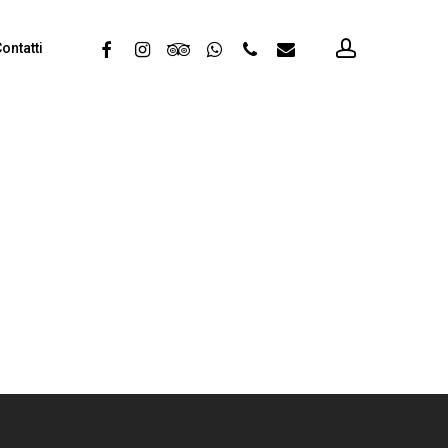
account
facebook
instagram
tripadvisor
whatsapp
phone
email
ontatti