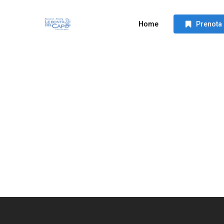
Skip
to
Home
Prenota
main
content