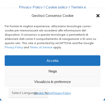
Privacy Policy
|
Cookie policy
|
Termini e
Condizioni
|
Richiedi Dati
Gestisci Consenso Cookie
Per fornire le migliori esperienze, utilizziamo tecnologie come i
facebook
instagram
whatsapp
phone
cookie per memorizzare e/o accedere alle informazioni del
dispositivo. Il consenso a queste tecnologie ci permetterà di
elaborare dati come il comportamento di navigazione o ID unici su
questo sito. This site is protected by reCAPTCHA and the Google
email
Privacy Policy
and
Terms of Service
apply.
Accetta
Le Bontà del Capo ©
Nega
Styled by
salvorubino.it
Visualizza le preferenze
Cookie Policy
Privacy Policy