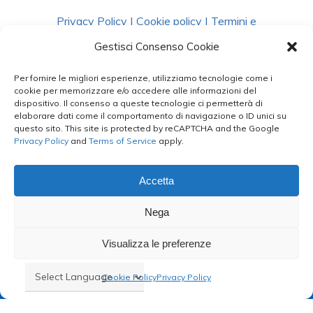
Privacy Policy
|
Cookie policy
|
Termini e
Condizioni
|
Richiedi Dati
Gestisci Consenso Cookie
Per fornire le migliori esperienze, utilizziamo tecnologie come i
facebook
instagram
whatsapp
phone
cookie per memorizzare e/o accedere alle informazioni del
dispositivo. Il consenso a queste tecnologie ci permetterà di
elaborare dati come il comportamento di navigazione o ID unici su
questo sito. This site is protected by reCAPTCHA and the Google
email
Privacy Policy
and
Terms of Service
apply.
Accetta
Le Bontà del Capo ©
Nega
Styled by
salvorubino.it
Visualizza le preferenze
Cookie Policy
Privacy Policy