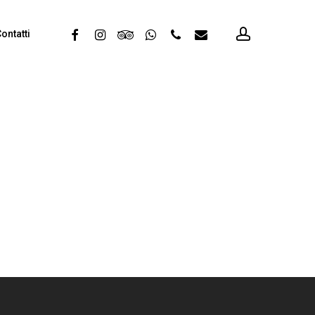
account
facebook
instagram
tripadvisor
whatsapp
phone
email
ontatti