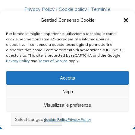
Privacy Policy
|
Cookie policy
|
Termini e
Condizioni
|
Richiedi Dati
Gestisci Consenso Cookie
Per fornire le migliori esperienze, utilizziamo tecnologie come i
facebook
instagram
whatsapp
phone
cookie per memorizzare e/o accedere alle informazioni del
dispositivo. Il consenso a queste tecnologie ci permetterà di
elaborare dati come il comportamento di navigazione o ID unici su
questo sito. This site is protected by reCAPTCHA and the Google
email
Privacy Policy
and
Terms of Service
apply.
Accetta
Le Bontà del Capo ©
Nega
Styled by
salvorubino.it
Visualizza le preferenze
Cookie Policy
Privacy Policy