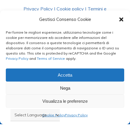
Privacy Policy
|
Cookie policy
|
Termini e
Condizioni
|
Richiedi Dati
Gestisci Consenso Cookie
Per fornire le migliori esperienze, utilizziamo tecnologie come i
facebook
instagram
whatsapp
phone
cookie per memorizzare e/o accedere alle informazioni del
dispositivo. Il consenso a queste tecnologie ci permetterà di
elaborare dati come il comportamento di navigazione o ID unici su
questo sito. This site is protected by reCAPTCHA and the Google
email
Privacy Policy
and
Terms of Service
apply.
Accetta
Le Bontà del Capo ©
Nega
Styled by
salvorubino.it
Visualizza le preferenze
Cookie Policy
Privacy Policy