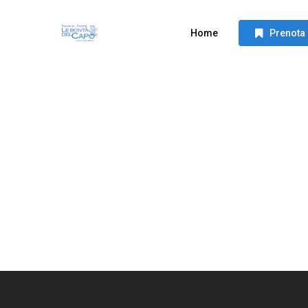
Skip
to
Home
Prenota
main
content