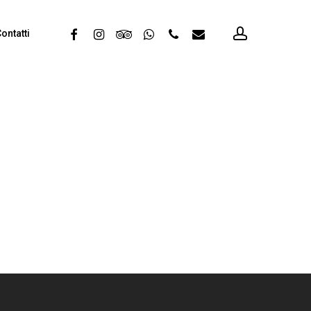
account
facebook
instagram
tripadvisor
whatsapp
phone
email
ontatti