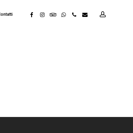
account
facebook
instagram
tripadvisor
whatsapp
phone
email
ontatti