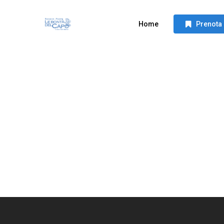
Skip
to
Home
Prenota
main
content