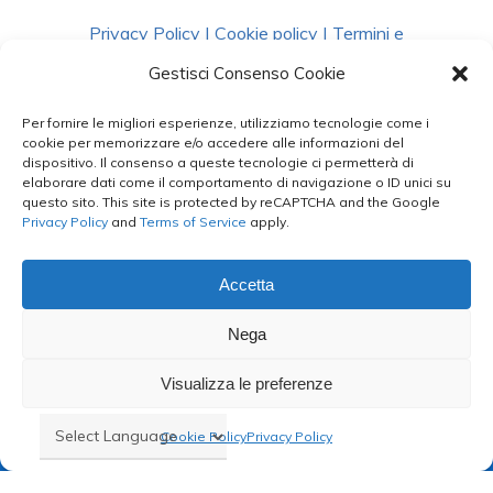
Privacy Policy
|
Cookie policy
|
Termini e
Condizioni
|
Richiedi Dati
Gestisci Consenso Cookie
Per fornire le migliori esperienze, utilizziamo tecnologie come i
facebook
instagram
whatsapp
phone
cookie per memorizzare e/o accedere alle informazioni del
dispositivo. Il consenso a queste tecnologie ci permetterà di
elaborare dati come il comportamento di navigazione o ID unici su
questo sito. This site is protected by reCAPTCHA and the Google
email
Privacy Policy
and
Terms of Service
apply.
Accetta
Le Bontà del Capo ©
Nega
Styled by
salvorubino.it
Visualizza le preferenze
Cookie Policy
Privacy Policy