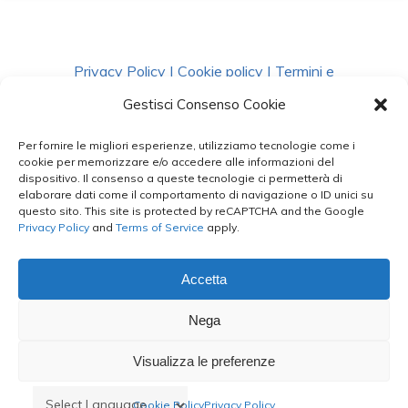
Privacy Policy
|
Cookie policy
|
Termini e
Condizioni
|
Richiedi Dati
Gestisci Consenso Cookie
Per fornire le migliori esperienze, utilizziamo tecnologie come i
facebook
instagram
whatsapp
phone
cookie per memorizzare e/o accedere alle informazioni del
dispositivo. Il consenso a queste tecnologie ci permetterà di
elaborare dati come il comportamento di navigazione o ID unici su
questo sito. This site is protected by reCAPTCHA and the Google
email
Privacy Policy
and
Terms of Service
apply.
Accetta
Le Bontà del Capo ©
Nega
Styled by
salvorubino.it
Visualizza le preferenze
Cookie Policy
Privacy Policy