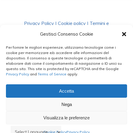
Privacy Policy
|
Cookie policy
|
Termini e
Condizioni
|
Richiedi Dati
Gestisci Consenso Cookie
Per fornire le migliori esperienze, utilizziamo tecnologie come i
facebook
instagram
whatsapp
phone
cookie per memorizzare e/o accedere alle informazioni del
dispositivo. Il consenso a queste tecnologie ci permetterà di
elaborare dati come il comportamento di navigazione o ID unici su
questo sito. This site is protected by reCAPTCHA and the Google
email
Privacy Policy
and
Terms of Service
apply.
Accetta
Le Bontà del Capo ©
Nega
Styled by
salvorubino.it
Visualizza le preferenze
Cookie Policy
Privacy Policy