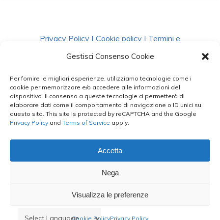
Privacy Policy
|
Cookie policy
|
Termini e
Condizioni
|
Richiedi Dati
Gestisci Consenso Cookie
Per fornire le migliori esperienze, utilizziamo tecnologie come i
facebook
instagram
whatsapp
phone
cookie per memorizzare e/o accedere alle informazioni del
dispositivo. Il consenso a queste tecnologie ci permetterà di
elaborare dati come il comportamento di navigazione o ID unici su
questo sito. This site is protected by reCAPTCHA and the Google
email
Privacy Policy
and
Terms of Service
apply.
Accetta
Le Bontà del Capo ©
Nega
Styled by
salvorubino.it
Visualizza le preferenze
Cookie Policy
Privacy Policy