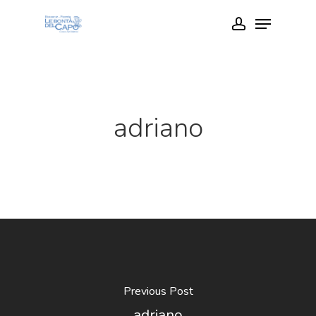
Skip
Menu
account
to
Close
main
Menu
content
adriano
Previous Post
adriano