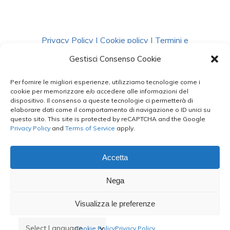
Privacy Policy
|
Cookie policy
|
Termini e
Condizioni
|
Richiedi Dati
Gestisci Consenso Cookie
Per fornire le migliori esperienze, utilizziamo tecnologie come i
facebook
instagram
whatsapp
phone
cookie per memorizzare e/o accedere alle informazioni del
dispositivo. Il consenso a queste tecnologie ci permetterà di
elaborare dati come il comportamento di navigazione o ID unici su
questo sito. This site is protected by reCAPTCHA and the Google
email
Privacy Policy
and
Terms of Service
apply.
Accetta
Le Bontà del Capo ©
Nega
Styled by
salvorubino.it
Visualizza le preferenze
Cookie Policy
Privacy Policy