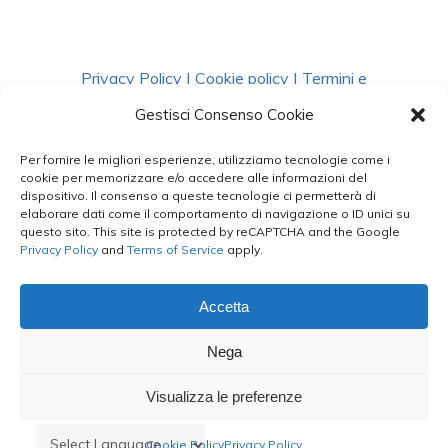
Privacy Policy
|
Cookie policy
|
Termini e
Condizioni
|
Richiedi Dati
Gestisci Consenso Cookie
Per fornire le migliori esperienze, utilizziamo tecnologie come i
facebook
instagram
whatsapp
phone
cookie per memorizzare e/o accedere alle informazioni del
dispositivo. Il consenso a queste tecnologie ci permetterà di
elaborare dati come il comportamento di navigazione o ID unici su
questo sito. This site is protected by reCAPTCHA and the Google
email
Privacy Policy
and
Terms of Service
apply.
Accetta
Le Bontà del Capo ©
Nega
Styled by
salvorubino.it
Visualizza le preferenze
Cookie Policy
Privacy Policy