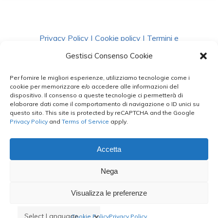
Privacy Policy
|
Cookie policy
|
Termini e
Condizioni
|
Richiedi Dati
Gestisci Consenso Cookie
Per fornire le migliori esperienze, utilizziamo tecnologie come i
facebook
instagram
whatsapp
phone
cookie per memorizzare e/o accedere alle informazioni del
dispositivo. Il consenso a queste tecnologie ci permetterà di
elaborare dati come il comportamento di navigazione o ID unici su
questo sito. This site is protected by reCAPTCHA and the Google
email
Privacy Policy
and
Terms of Service
apply.
Accetta
Le Bontà del Capo ©
Nega
Styled by
salvorubino.it
Visualizza le preferenze
Cookie Policy
Privacy Policy