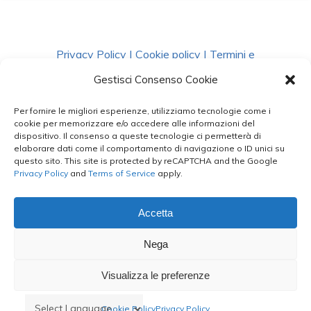
Privacy Policy
|
Cookie policy
|
Termini e
Condizioni
|
Richiedi Dati
Gestisci Consenso Cookie
Per fornire le migliori esperienze, utilizziamo tecnologie come i
facebook
instagram
whatsapp
phone
cookie per memorizzare e/o accedere alle informazioni del
dispositivo. Il consenso a queste tecnologie ci permetterà di
elaborare dati come il comportamento di navigazione o ID unici su
questo sito. This site is protected by reCAPTCHA and the Google
email
Privacy Policy
and
Terms of Service
apply.
Accetta
Le Bontà del Capo ©
Nega
Styled by
salvorubino.it
Visualizza le preferenze
Cookie Policy
Privacy Policy