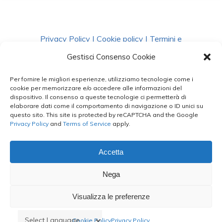
Privacy Policy
|
Cookie policy
|
Termini e
Condizioni
|
Richiedi Dati
Gestisci Consenso Cookie
Per fornire le migliori esperienze, utilizziamo tecnologie come i
facebook
instagram
whatsapp
phone
cookie per memorizzare e/o accedere alle informazioni del
dispositivo. Il consenso a queste tecnologie ci permetterà di
elaborare dati come il comportamento di navigazione o ID unici su
questo sito. This site is protected by reCAPTCHA and the Google
email
Privacy Policy
and
Terms of Service
apply.
Accetta
Le Bontà del Capo ©
Nega
Styled by
salvorubino.it
Visualizza le preferenze
Cookie Policy
Privacy Policy