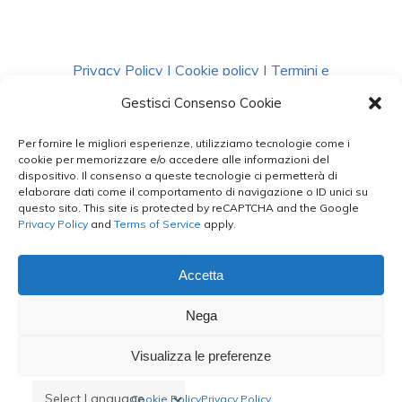
Privacy Policy
|
Cookie policy
|
Termini e
Condizioni
|
Richiedi Dati
Gestisci Consenso Cookie
Per fornire le migliori esperienze, utilizziamo tecnologie come i
facebook
instagram
whatsapp
phone
cookie per memorizzare e/o accedere alle informazioni del
dispositivo. Il consenso a queste tecnologie ci permetterà di
elaborare dati come il comportamento di navigazione o ID unici su
questo sito. This site is protected by reCAPTCHA and the Google
email
Privacy Policy
and
Terms of Service
apply.
Accetta
Le Bontà del Capo ©
Nega
Styled by
salvorubino.it
Visualizza le preferenze
Cookie Policy
Privacy Policy