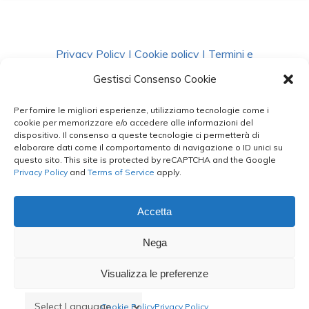
Privacy Policy
|
Cookie policy
|
Termini e
Condizioni
|
Richiedi Dati
Gestisci Consenso Cookie
Per fornire le migliori esperienze, utilizziamo tecnologie come i
facebook
instagram
whatsapp
phone
cookie per memorizzare e/o accedere alle informazioni del
dispositivo. Il consenso a queste tecnologie ci permetterà di
elaborare dati come il comportamento di navigazione o ID unici su
questo sito. This site is protected by reCAPTCHA and the Google
email
Privacy Policy
and
Terms of Service
apply.
Accetta
Le Bontà del Capo ©
Nega
Styled by
salvorubino.it
Visualizza le preferenze
Cookie Policy
Privacy Policy