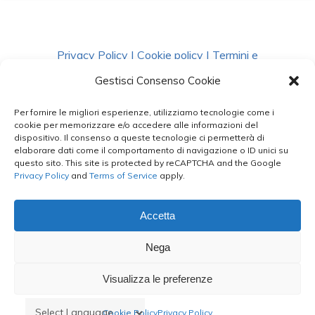
Privacy Policy
|
Cookie policy
|
Termini e
Condizioni
|
Richiedi Dati
Gestisci Consenso Cookie
Per fornire le migliori esperienze, utilizziamo tecnologie come i
facebook
instagram
whatsapp
phone
cookie per memorizzare e/o accedere alle informazioni del
dispositivo. Il consenso a queste tecnologie ci permetterà di
elaborare dati come il comportamento di navigazione o ID unici su
questo sito. This site is protected by reCAPTCHA and the Google
email
Privacy Policy
and
Terms of Service
apply.
Accetta
Le Bontà del Capo ©
Nega
Styled by
salvorubino.it
Visualizza le preferenze
Cookie Policy
Privacy Policy