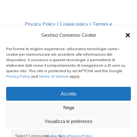
Privacy Policy
|
Cookie policy
|
Termini e
Condizioni
|
Richiedi Dati
Gestisci Consenso Cookie
Per fornire le migliori esperienze, utilizziamo tecnologie come i
facebook
instagram
whatsapp
phone
cookie per memorizzare e/o accedere alle informazioni del
dispositivo. Il consenso a queste tecnologie ci permetterà di
elaborare dati come il comportamento di navigazione o ID unici su
questo sito. This site is protected by reCAPTCHA and the Google
email
Privacy Policy
and
Terms of Service
apply.
Accetta
Le Bontà del Capo ©
Nega
Styled by
salvorubino.it
Visualizza le preferenze
Cookie Policy
Privacy Policy