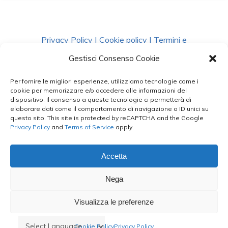
Privacy Policy
|
Cookie policy
|
Termini e
Condizioni
|
Richiedi Dati
Gestisci Consenso Cookie
Per fornire le migliori esperienze, utilizziamo tecnologie come i
facebook
instagram
whatsapp
phone
cookie per memorizzare e/o accedere alle informazioni del
dispositivo. Il consenso a queste tecnologie ci permetterà di
elaborare dati come il comportamento di navigazione o ID unici su
questo sito. This site is protected by reCAPTCHA and the Google
email
Privacy Policy
and
Terms of Service
apply.
Accetta
Le Bontà del Capo ©
Nega
Styled by
salvorubino.it
Visualizza le preferenze
Cookie Policy
Privacy Policy