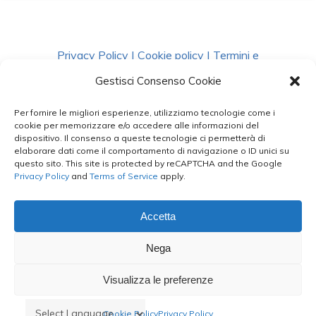
Privacy Policy
|
Cookie policy
|
Termini e
Condizioni
|
Richiedi Dati
Gestisci Consenso Cookie
Per fornire le migliori esperienze, utilizziamo tecnologie come i
facebook
instagram
whatsapp
phone
cookie per memorizzare e/o accedere alle informazioni del
dispositivo. Il consenso a queste tecnologie ci permetterà di
elaborare dati come il comportamento di navigazione o ID unici su
questo sito. This site is protected by reCAPTCHA and the Google
email
Privacy Policy
and
Terms of Service
apply.
Accetta
Le Bontà del Capo ©
Nega
Styled by
salvorubino.it
Visualizza le preferenze
Cookie Policy
Privacy Policy