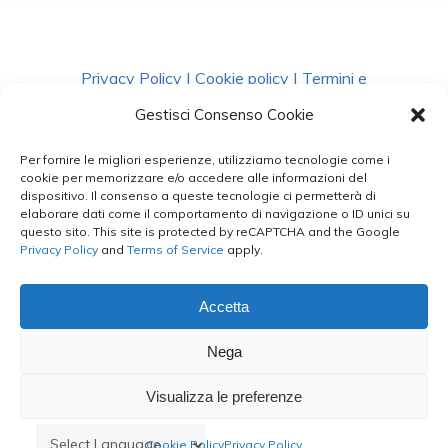
Privacy Policy
|
Cookie policy
|
Termini e
Condizioni
|
Richiedi Dati
Gestisci Consenso Cookie
Per fornire le migliori esperienze, utilizziamo tecnologie come i
facebook
instagram
whatsapp
phone
cookie per memorizzare e/o accedere alle informazioni del
dispositivo. Il consenso a queste tecnologie ci permetterà di
elaborare dati come il comportamento di navigazione o ID unici su
questo sito. This site is protected by reCAPTCHA and the Google
email
Privacy Policy
and
Terms of Service
apply.
Accetta
Le Bontà del Capo ©
Nega
Styled by
salvorubino.it
Visualizza le preferenze
Cookie Policy
Privacy Policy