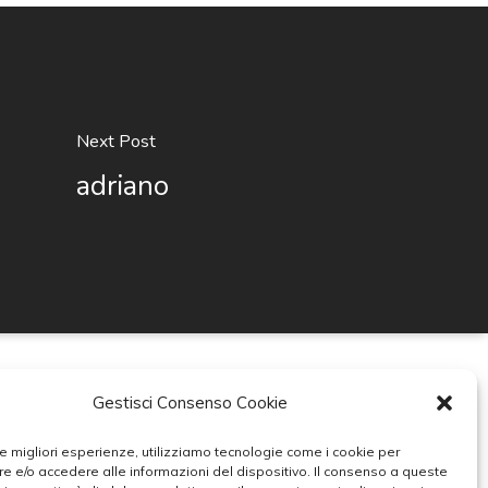
Next Post
adriano
Gestisci Consenso Cookie
ti
 le migliori esperienze, utilizziamo tecnologie come i cookie per
 e/o accedere alle informazioni del dispositivo. Il consenso a queste