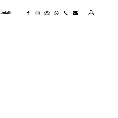
account
facebook
instagram
tripadvisor
whatsapp
phone
email
ontatti