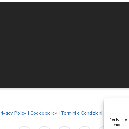
rivacy Policy
|
Cookie policy
|
Termini e Condizioni
|
Richiedi Da
Per fornire
memorizzare