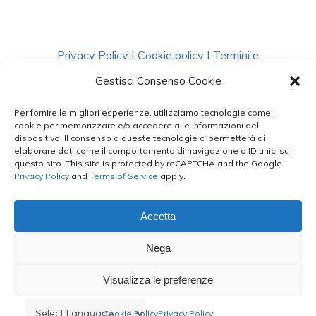
Privacy Policy
|
Cookie policy
|
Termini e
Condizioni
|
Richiedi Dati
Gestisci Consenso Cookie
Per fornire le migliori esperienze, utilizziamo tecnologie come i
facebook
instagram
whatsapp
phone
cookie per memorizzare e/o accedere alle informazioni del
dispositivo. Il consenso a queste tecnologie ci permetterà di
elaborare dati come il comportamento di navigazione o ID unici su
questo sito. This site is protected by reCAPTCHA and the Google
email
Privacy Policy
and
Terms of Service
apply.
Accetta
Le Bontà del Capo ©
Nega
Styled by
salvorubino.it
Visualizza le preferenze
Cookie Policy
Privacy Policy