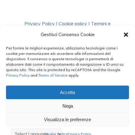
Privacy Policy
|
Cookie policy
|
Termini e
Condizioni
|
Richiedi Dati
Gestisci Consenso Cookie
Per fornire le migliori esperienze, utilizziamo tecnologie come i
facebook
instagram
whatsapp
phone
cookie per memorizzare e/o accedere alle informazioni del
dispositivo. Il consenso a queste tecnologie ci permetterà di
elaborare dati come il comportamento di navigazione o ID unici su
questo sito. This site is protected by reCAPTCHA and the Google
email
Privacy Policy
and
Terms of Service
apply.
Accetta
Le Bontà del Capo ©
Nega
Styled by
salvorubino.it
Visualizza le preferenze
Cookie Policy
Privacy Policy