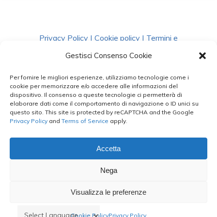
Privacy Policy
|
Cookie policy
|
Termini e
Condizioni
|
Richiedi Dati
Gestisci Consenso Cookie
Per fornire le migliori esperienze, utilizziamo tecnologie come i
facebook
instagram
whatsapp
phone
cookie per memorizzare e/o accedere alle informazioni del
dispositivo. Il consenso a queste tecnologie ci permetterà di
elaborare dati come il comportamento di navigazione o ID unici su
questo sito. This site is protected by reCAPTCHA and the Google
email
Privacy Policy
and
Terms of Service
apply.
Accetta
Le Bontà del Capo ©
Nega
Styled by
salvorubino.it
Visualizza le preferenze
Cookie Policy
Privacy Policy