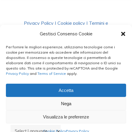
Privacy Policy
|
Cookie policy
|
Termini e
Condizioni
|
Richiedi Dati
Gestisci Consenso Cookie
Per fornire le migliori esperienze, utilizziamo tecnologie come i
facebook
instagram
whatsapp
phone
cookie per memorizzare e/o accedere alle informazioni del
dispositivo. Il consenso a queste tecnologie ci permetterà di
elaborare dati come il comportamento di navigazione o ID unici su
questo sito. This site is protected by reCAPTCHA and the Google
email
Privacy Policy
and
Terms of Service
apply.
Accetta
Le Bontà del Capo ©
Nega
Styled by
salvorubino.it
Visualizza le preferenze
Cookie Policy
Privacy Policy