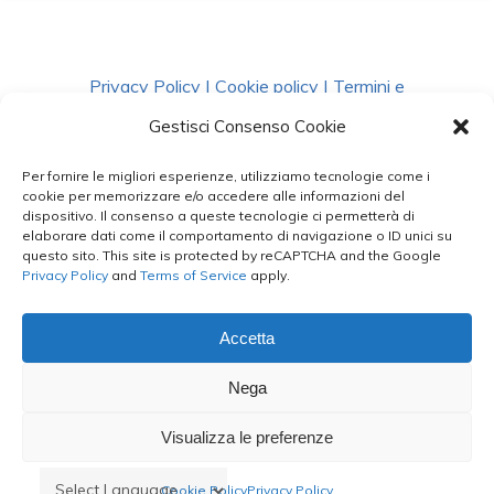
Privacy Policy
|
Cookie policy
|
Termini e
Condizioni
|
Richiedi Dati
Gestisci Consenso Cookie
Per fornire le migliori esperienze, utilizziamo tecnologie come i
facebook
instagram
whatsapp
phone
cookie per memorizzare e/o accedere alle informazioni del
dispositivo. Il consenso a queste tecnologie ci permetterà di
elaborare dati come il comportamento di navigazione o ID unici su
questo sito. This site is protected by reCAPTCHA and the Google
email
Privacy Policy
and
Terms of Service
apply.
Accetta
Le Bontà del Capo ©
Nega
Styled by
salvorubino.it
Visualizza le preferenze
Cookie Policy
Privacy Policy