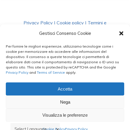
Privacy Policy
|
Cookie policy
|
Termini e
Condizioni
|
Richiedi Dati
Gestisci Consenso Cookie
Per fornire le migliori esperienze, utilizziamo tecnologie come i
facebook
instagram
whatsapp
phone
cookie per memorizzare e/o accedere alle informazioni del
dispositivo. Il consenso a queste tecnologie ci permetterà di
elaborare dati come il comportamento di navigazione o ID unici su
questo sito. This site is protected by reCAPTCHA and the Google
email
Privacy Policy
and
Terms of Service
apply.
Accetta
Le Bontà del Capo ©
Nega
Styled by
salvorubino.it
Visualizza le preferenze
Cookie Policy
Privacy Policy