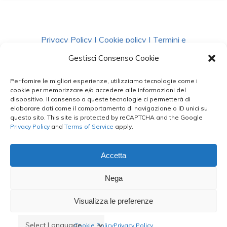
Privacy Policy
|
Cookie policy
|
Termini e
Condizioni
|
Richiedi Dati
Gestisci Consenso Cookie
Per fornire le migliori esperienze, utilizziamo tecnologie come i
facebook
instagram
whatsapp
phone
cookie per memorizzare e/o accedere alle informazioni del
dispositivo. Il consenso a queste tecnologie ci permetterà di
elaborare dati come il comportamento di navigazione o ID unici su
questo sito. This site is protected by reCAPTCHA and the Google
email
Privacy Policy
and
Terms of Service
apply.
Accetta
Le Bontà del Capo ©
Nega
Styled by
salvorubino.it
Visualizza le preferenze
Cookie Policy
Privacy Policy