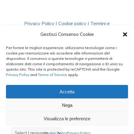
Privacy Policy
|
Cookie policy
|
Termini e
Condizioni
|
Richiedi Dati
Gestisci Consenso Cookie
Per fornire le migliori esperienze, utilizziamo tecnologie come i
facebook
instagram
whatsapp
phone
cookie per memorizzare e/o accedere alle informazioni del
dispositivo. Il consenso a queste tecnologie ci permetterà di
elaborare dati come il comportamento di navigazione o ID unici su
questo sito. This site is protected by reCAPTCHA and the Google
email
Privacy Policy
and
Terms of Service
apply.
Accetta
Le Bontà del Capo ©
Nega
Styled by
salvorubino.it
Visualizza le preferenze
Cookie Policy
Privacy Policy