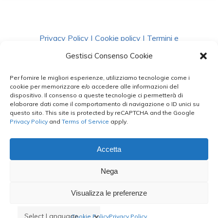
Privacy Policy
|
Cookie policy
|
Termini e
Condizioni
|
Richiedi Dati
Gestisci Consenso Cookie
Per fornire le migliori esperienze, utilizziamo tecnologie come i
facebook
instagram
whatsapp
phone
cookie per memorizzare e/o accedere alle informazioni del
dispositivo. Il consenso a queste tecnologie ci permetterà di
elaborare dati come il comportamento di navigazione o ID unici su
questo sito. This site is protected by reCAPTCHA and the Google
email
Privacy Policy
and
Terms of Service
apply.
Accetta
Le Bontà del Capo ©
Nega
Styled by
salvorubino.it
Visualizza le preferenze
Cookie Policy
Privacy Policy