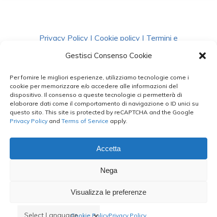
Privacy Policy
|
Cookie policy
|
Termini e
Condizioni
|
Richiedi Dati
Gestisci Consenso Cookie
Per fornire le migliori esperienze, utilizziamo tecnologie come i
facebook
instagram
whatsapp
phone
cookie per memorizzare e/o accedere alle informazioni del
dispositivo. Il consenso a queste tecnologie ci permetterà di
elaborare dati come il comportamento di navigazione o ID unici su
questo sito. This site is protected by reCAPTCHA and the Google
email
Privacy Policy
and
Terms of Service
apply.
Accetta
Le Bontà del Capo ©
Nega
Styled by
salvorubino.it
Visualizza le preferenze
Cookie Policy
Privacy Policy