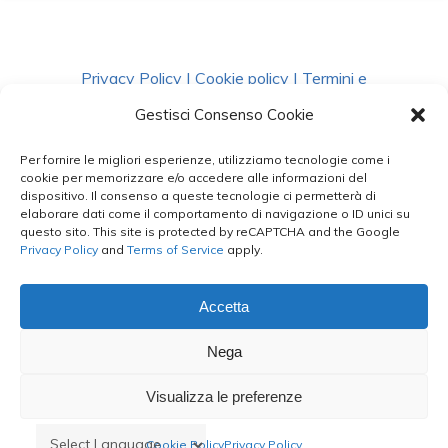
Privacy Policy
|
Cookie policy
|
Termini e
Condizioni
|
Richiedi Dati
Gestisci Consenso Cookie
Per fornire le migliori esperienze, utilizziamo tecnologie come i
facebook
instagram
whatsapp
phone
cookie per memorizzare e/o accedere alle informazioni del
dispositivo. Il consenso a queste tecnologie ci permetterà di
elaborare dati come il comportamento di navigazione o ID unici su
questo sito. This site is protected by reCAPTCHA and the Google
email
Privacy Policy
and
Terms of Service
apply.
Accetta
Le Bontà del Capo ©
Nega
Styled by
salvorubino.it
Visualizza le preferenze
Cookie Policy
Privacy Policy