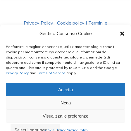
Privacy Policy
|
Cookie policy
|
Termini e
Condizioni
|
Richiedi Dati
Gestisci Consenso Cookie
Per fornire le migliori esperienze, utilizziamo tecnologie come i
facebook
instagram
whatsapp
phone
cookie per memorizzare e/o accedere alle informazioni del
dispositivo. Il consenso a queste tecnologie ci permetterà di
elaborare dati come il comportamento di navigazione o ID unici su
questo sito. This site is protected by reCAPTCHA and the Google
email
Privacy Policy
and
Terms of Service
apply.
Accetta
Le Bontà del Capo ©
Nega
Styled by
salvorubino.it
Visualizza le preferenze
Cookie Policy
Privacy Policy