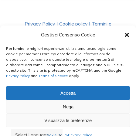
Privacy Policy
|
Cookie policy
|
Termini e
Condizioni
|
Richiedi Dati
Gestisci Consenso Cookie
Per fornire le migliori esperienze, utilizziamo tecnologie come i
facebook
instagram
whatsapp
phone
cookie per memorizzare e/o accedere alle informazioni del
dispositivo. Il consenso a queste tecnologie ci permetterà di
elaborare dati come il comportamento di navigazione o ID unici su
questo sito. This site is protected by reCAPTCHA and the Google
email
Privacy Policy
and
Terms of Service
apply.
Accetta
Le Bontà del Capo ©
Nega
Styled by
salvorubino.it
Visualizza le preferenze
Cookie Policy
Privacy Policy