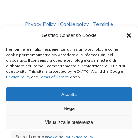
Privacy Policy
|
Cookie policy
|
Termini e
Condizioni
|
Richiedi Dati
Gestisci Consenso Cookie
Per fornire le migliori esperienze, utilizziamo tecnologie come i
facebook
instagram
whatsapp
phone
cookie per memorizzare e/o accedere alle informazioni del
dispositivo. Il consenso a queste tecnologie ci permetterà di
elaborare dati come il comportamento di navigazione o ID unici su
questo sito. This site is protected by reCAPTCHA and the Google
email
Privacy Policy
and
Terms of Service
apply.
Accetta
Le Bontà del Capo ©
Nega
Styled by
salvorubino.it
Visualizza le preferenze
Cookie Policy
Privacy Policy