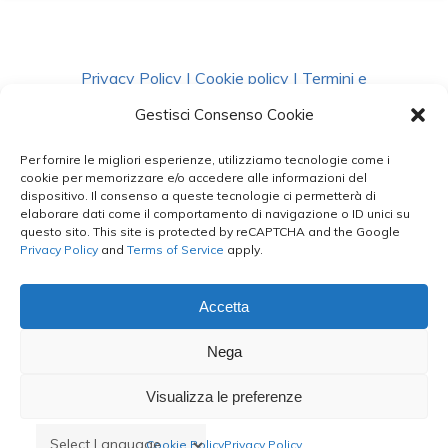
Privacy Policy
|
Cookie policy
|
Termini e
Condizioni
|
Richiedi Dati
Gestisci Consenso Cookie
Per fornire le migliori esperienze, utilizziamo tecnologie come i
facebook
instagram
whatsapp
phone
cookie per memorizzare e/o accedere alle informazioni del
dispositivo. Il consenso a queste tecnologie ci permetterà di
elaborare dati come il comportamento di navigazione o ID unici su
questo sito. This site is protected by reCAPTCHA and the Google
email
Privacy Policy
and
Terms of Service
apply.
Accetta
Le Bontà del Capo ©
Nega
Styled by
salvorubino.it
Visualizza le preferenze
Cookie Policy
Privacy Policy