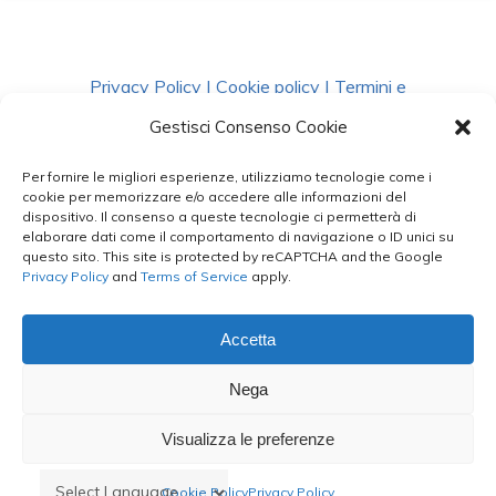
Privacy Policy
|
Cookie policy
|
Termini e
Condizioni
|
Richiedi Dati
Gestisci Consenso Cookie
Per fornire le migliori esperienze, utilizziamo tecnologie come i
facebook
instagram
whatsapp
phone
cookie per memorizzare e/o accedere alle informazioni del
dispositivo. Il consenso a queste tecnologie ci permetterà di
elaborare dati come il comportamento di navigazione o ID unici su
questo sito. This site is protected by reCAPTCHA and the Google
email
Privacy Policy
and
Terms of Service
apply.
Accetta
Le Bontà del Capo ©
Nega
Styled by
salvorubino.it
Visualizza le preferenze
Cookie Policy
Privacy Policy