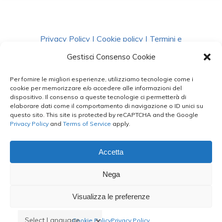
Privacy Policy
|
Cookie policy
|
Termini e
Condizioni
|
Richiedi Dati
Gestisci Consenso Cookie
Per fornire le migliori esperienze, utilizziamo tecnologie come i
facebook
instagram
whatsapp
phone
cookie per memorizzare e/o accedere alle informazioni del
dispositivo. Il consenso a queste tecnologie ci permetterà di
elaborare dati come il comportamento di navigazione o ID unici su
questo sito. This site is protected by reCAPTCHA and the Google
email
Privacy Policy
and
Terms of Service
apply.
Accetta
Le Bontà del Capo ©
Nega
Styled by
salvorubino.it
Visualizza le preferenze
Cookie Policy
Privacy Policy