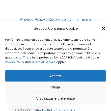
Privacy Policy
|
Cookie policy
|
Termini e
Condizioni
|
Richiedi Dati
Gestisci Consenso Cookie
Per fornire le migliori esperienze, utilizziamo tecnologie come i
facebook
instagram
whatsapp
phone
cookie per memorizzare e/o accedere alle informazioni del
dispositivo. Il consenso a queste tecnologie ci permetterà di
elaborare dati come il comportamento di navigazione o ID unici su
questo sito. This site is protected by reCAPTCHA and the Google
email
Privacy Policy
and
Terms of Service
apply.
Accetta
Le Bontà del Capo ©
Nega
Styled by
salvorubino.it
Visualizza le preferenze
Cookie Policy
Privacy Policy