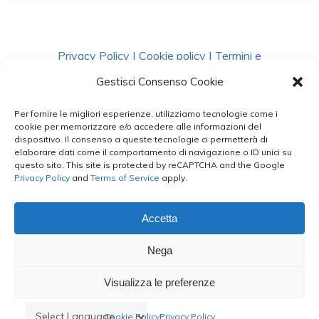
Privacy Policy
|
Cookie policy
|
Termini e
Condizioni
|
Richiedi Dati
Gestisci Consenso Cookie
Per fornire le migliori esperienze, utilizziamo tecnologie come i
facebook
instagram
whatsapp
phone
cookie per memorizzare e/o accedere alle informazioni del
dispositivo. Il consenso a queste tecnologie ci permetterà di
elaborare dati come il comportamento di navigazione o ID unici su
questo sito. This site is protected by reCAPTCHA and the Google
email
Privacy Policy
and
Terms of Service
apply.
Accetta
Le Bontà del Capo ©
Nega
Styled by
salvorubino.it
Visualizza le preferenze
Cookie Policy
Privacy Policy